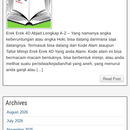
Erek Erek 4D Abjad Lengkap A-Z – Yang namanya angka
keberuntungan atau angka Hoki, bisa datang darimana saja
datangnya. Termasuk bisa datang dari Kode Alam ataupun
Tafsir Mimpi Erek Erek 4D Yang anda Alami. Kode alam ini bisa
bermacam-macam bentuknya, bisa berbentuk mimpi, atau anda
melihat suatu peristiwa/kejadian/hal yang aneh, yang menurut
anda ganjil atau […]
Read Post
Archives
August 2026
July 2026
November 2025