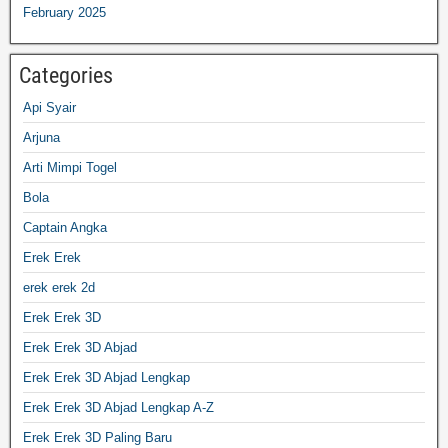
February 2025
Categories
Api Syair
Arjuna
Arti Mimpi Togel
Bola
Captain Angka
Erek Erek
erek erek 2d
Erek Erek 3D
Erek Erek 3D Abjad
Erek Erek 3D Abjad Lengkap
Erek Erek 3D Abjad Lengkap A-Z
Erek Erek 3D Paling Baru