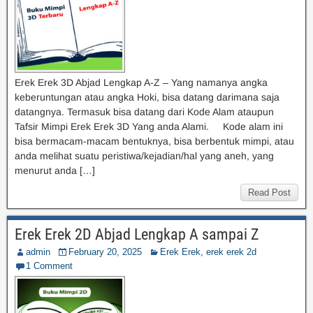
Erek Erek 3D Abjad Lengkap A-Z – Yang namanya angka
keberuntungan atau angka Hoki, bisa datang darimana saja
datangnya. Termasuk bisa datang dari Kode Alam ataupun
Tafsir Mimpi Erek Erek 3D Yang anda Alami. Kode alam ini
bisa bermacam-macam bentuknya, bisa berbentuk mimpi, atau
anda melihat suatu peristiwa/kejadian/hal yang aneh, yang
menurut anda […]
Read Post
Erek Erek 2D Abjad Lengkap A sampai Z
admin
February 20, 2025
Erek Erek
,
erek erek 2d
1 Comment