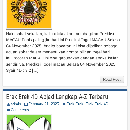
Halo sobat sekalian, kali ini kita akan membagikan Prediksi
MACAU Pools paling jitu hari ini Prediksi Togel MACAU Selasa
04 November 2025. Angka bocoran ini bisa dijadikan sebagai
acuan sobat dalam menentukan nomor pilihan togel hari
ini. Bocoran MACAU ini bisa gabungkan dengan angka kalian
sendiri ya. Prediksi Togel macau Selasa 04 November 2025
Syair 4D : 8 2 […]
Read Post
Erek Erek 4D Abjad Lengkap A-Z Terbaru
admin
February 21, 2025
Erek Erek
,
Erek Erek 4D
Comments