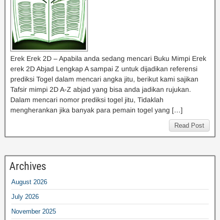
Erek Erek 2D – Apabila anda sedang mencari Buku Mimpi Erek
erek 2D Abjad Lengkap A sampai Z untuk dijadikan referensi
prediksi Togel dalam mencari angka jitu, berikut kami sajikan
Tafsir mimpi 2D A-Z abjad yang bisa anda jadikan rujukan.
Dalam mencari nomor prediksi togel jitu, Tidaklah
mengherankan jika banyak para pemain togel yang […]
Read Post
Archives
August 2026
July 2026
November 2025