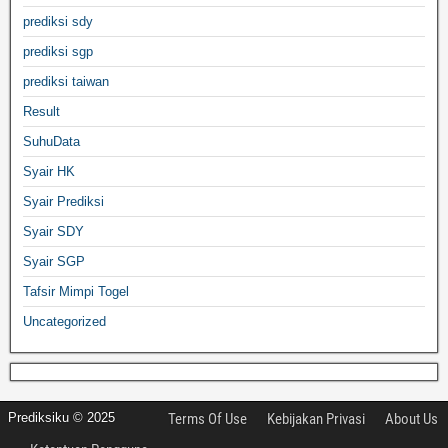
prediksi sdy
prediksi sgp
prediksi taiwan
Result
SuhuData
Syair HK
Syair Prediksi
Syair SDY
Syair SGP
Tafsir Mimpi Togel
Uncategorized
Prediksiku © 2025
Terms Of Use
Kebijakan Privasi
About Us