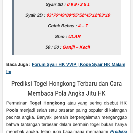
Syair 3D :
0 9 9 / 3 5 1
Syair 2D :
03*76*49*89*55*52*45*12*63*10
Colok Bebas :
4 – 7
Shio :
ULAR
50 : 50 :
Ganjil – Kecil
Baca Juga :
Forum Syair HK VVIP | Kode Syair HK Malam
Ini
Prediksi Togel Hongkong Terbaru dan Cara
Membaca Pola Angka Jitu HK
Permainan
Togel Hongkong
atau yang sering disebut
HK
Pools
menjadi salah satu pasaran paling populer di kalangan
pecinta angka. Banyak pemain berpengalaman menganggap
bahwa tantangan terbesar dalam bermain togel bukan hanya
menebak angka, tetapi juga bagaimana memahami
Prediksi