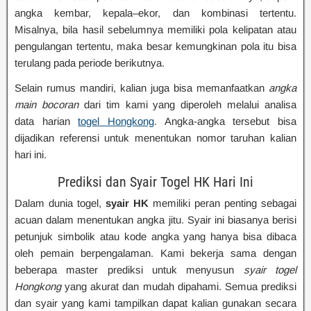
angka kembar, kepala–ekor, dan kombinasi tertentu.
Misalnya, bila hasil sebelumnya memiliki pola kelipatan atau
pengulangan tertentu, maka besar kemungkinan pola itu bisa
terulang pada periode berikutnya.
Selain rumus mandiri, kalian juga bisa memanfaatkan
angka
main bocoran
dari tim kami yang diperoleh melalui analisa
data harian
togel Hongkong
. Angka-angka tersebut bisa
dijadikan referensi untuk menentukan nomor taruhan kalian
hari ini.
Prediksi dan Syair Togel HK Hari Ini
Dalam dunia togel,
syair HK
memiliki peran penting sebagai
acuan dalam menentukan angka jitu. Syair ini biasanya berisi
petunjuk simbolik atau kode angka yang hanya bisa dibaca
oleh pemain berpengalaman. Kami bekerja sama dengan
beberapa master prediksi untuk menyusun
syair togel
Hongkong
yang akurat dan mudah dipahami. Semua prediksi
dan syair yang kami tampilkan dapat kalian gunakan secara