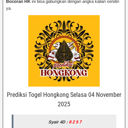
Bocoran HK
ini bisa gabungkan dengan angka kalian sendiri
ya.
Prediksi Togel Hongkong Selasa 04 November
2025
Syair 4D :
8 2 5 7