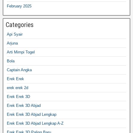
February 2025
Categories
Api Syair
Arjuna
Arti Mimpi Togel
Bola
Captain Angka
Erek Erek
erek erek 2d
Erek Erek 3D
Erek Erek 3D Abjad
Erek Erek 3D Abjad Lengkap
Erek Erek 3D Abjad Lengkap A-Z
Erek Erek 3D Paling Baru