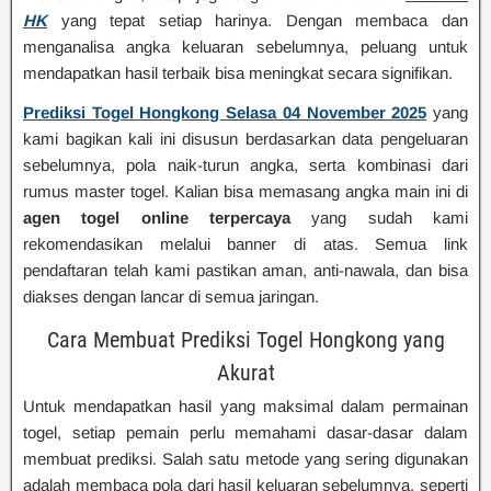
HK
yang tepat setiap harinya. Dengan membaca dan
menganalisa angka keluaran sebelumnya, peluang untuk
mendapatkan hasil terbaik bisa meningkat secara signifikan.
Prediksi Togel Hongkong Selasa 04 November 2025
yang
kami bagikan kali ini disusun berdasarkan data pengeluaran
sebelumnya, pola naik-turun angka, serta kombinasi dari
rumus master togel. Kalian bisa memasang angka main ini di
agen togel online terpercaya
yang sudah kami
rekomendasikan melalui banner di atas. Semua link
pendaftaran telah kami pastikan aman, anti-nawala, dan bisa
diakses dengan lancar di semua jaringan.
Cara Membuat Prediksi Togel Hongkong yang
Akurat
Untuk mendapatkan hasil yang maksimal dalam permainan
togel, setiap pemain perlu memahami dasar-dasar dalam
membuat prediksi. Salah satu metode yang sering digunakan
adalah membaca pola dari hasil keluaran sebelumnya, seperti