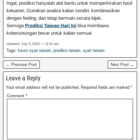
Ingat, prediksi hanyalah alat bantu untuk memperkirakan hasil
keluaran. Gunakan analisa kalian sendiri, kombinasikan
dengan feeling, dan tetap bermain secara bijak.
Semoga
Prediksi Taiwan Hari Ini
bisa membawa
keberuntungan besar untuk kalian semua!
Updated: July 8, 2026 — 11:01 am
Tags:
forum syair taiwan
,
prediksi taiwan
,
syair taiwan
← Previous Post
Next Post →
Leave a Reply
Your email address will not be published.
Required fields are marked
*
Comment
*