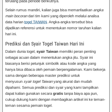
terulang pada periode berikutnya.
Selain rumus mandiri, kalian juga bisa memanfaatkan
angka
main bocoran
dari tim kami yang diperoleh melalui analisa
data harian
togel TAIWAN
. Angka-angka tersebut bisa
dijadikan referensi untuk menentukan nomor taruhan kalian
hari ini.
Prediksi dan Syair Togel Taiwan Hari Ini
Dalam dunia togel,
syair Taiwan
memiliki peran penting
sebagai acuan dalam menentukan angka jitu. Syair ini
biasanya berisi petunjuk simbolik atau kode angka yang
hanya bisa dibaca oleh pemain berpengalaman. Kami bekerja
sama dengan beberapa master prediksi untuk
menyusun
syair togel Taiwan
yang akurat dan mudah
dipahami. Semua prediksi dan syair yang kami tampilkan
dapat kalian gunakan secara
gratis
tanpa biaya apa pun,
cukup dukung kami dengan membagikan artikel ini ke teman-
teman sesama pemain togel.