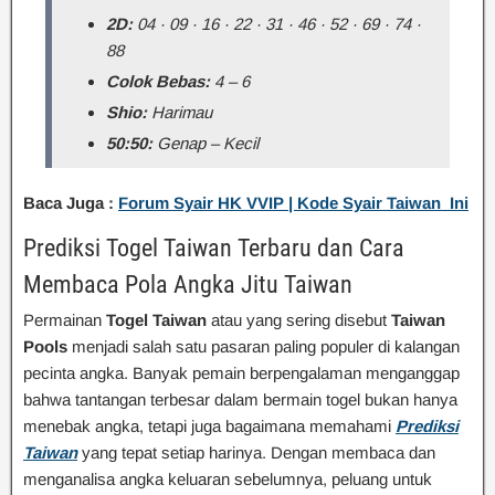
2D:
04 · 09 · 16 · 22 · 31 · 46 · 52 · 69 · 74 ·
88
Colok Bebas:
4 – 6
Shio:
Harimau
50:50:
Genap – Kecil
Baca Juga :
Forum Syair HK VVIP | Kode Syair Taiwan Ini
Prediksi Togel Taiwan Terbaru dan Cara
Membaca Pola Angka Jitu Taiwan
Permainan
Togel Taiwan
atau yang sering disebut
Taiwan
Pools
menjadi salah satu pasaran paling populer di kalangan
pecinta angka. Banyak pemain berpengalaman menganggap
bahwa tantangan terbesar dalam bermain togel bukan hanya
menebak angka, tetapi juga bagaimana memahami
Prediksi
Taiwan
yang tepat setiap harinya. Dengan membaca dan
menganalisa angka keluaran sebelumnya, peluang untuk