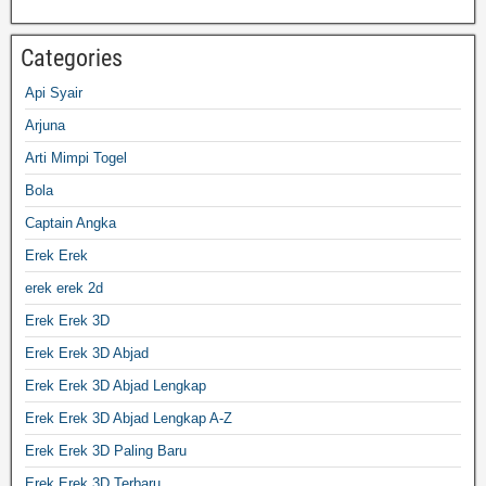
Categories
Api Syair
Arjuna
Arti Mimpi Togel
Bola
Captain Angka
Erek Erek
erek erek 2d
Erek Erek 3D
Erek Erek 3D Abjad
Erek Erek 3D Abjad Lengkap
Erek Erek 3D Abjad Lengkap A-Z
Erek Erek 3D Paling Baru
Erek Erek 3D Terbaru