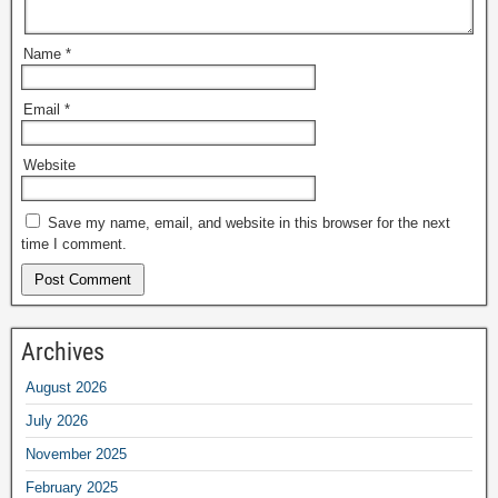
Name
*
Email
*
Website
Save my name, email, and website in this browser for the next
time I comment.
Archives
August 2026
July 2026
November 2025
February 2025