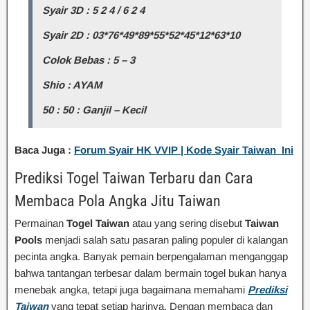
Syair 3D : 5 2 4 / 6 2 4
Syair 2D : 03*76*49*89*55*52*45*12*63*10
Colok Bebas : 5 – 3
Shio : AYAM
50 : 50 : Ganjil – Kecil
Baca Juga :
Forum Syair HK VVIP | Kode Syair Taiwan Ini
Prediksi Togel Taiwan Terbaru dan Cara
Membaca Pola Angka Jitu Taiwan
Permainan
Togel Taiwan
atau yang sering disebut
Taiwan
Pools
menjadi salah satu pasaran paling populer di kalangan
pecinta angka. Banyak pemain berpengalaman menganggap
bahwa tantangan terbesar dalam bermain togel bukan hanya
menebak angka, tetapi juga bagaimana memahami
Prediksi
Taiwan
yang tepat setiap harinya. Dengan membaca dan