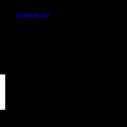
an. Gunakan analisa kalian
k. Semoga
Prediksi HK Hari
*