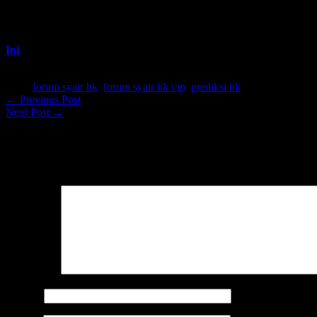
ini ke teman-teman sesama pemain togel.
Ingat, prediksi hanyalah alat bantu untuk memperkirakan hasil keluar
sendiri, kombinasikan dengan feeling, dan tetap bermain secara bija
Ini
bisa membawa keberuntungan besar untuk kalian semua!
Updated: July 8, 2026 — 11:12 am
Tags:
forum syair hk
,
forum syair hk vip
,
prediksi hk
← Previous Post
Next Post →
Leave a Reply
Your email address will not be published.
Required fields are marked
Comment
*
Name
*