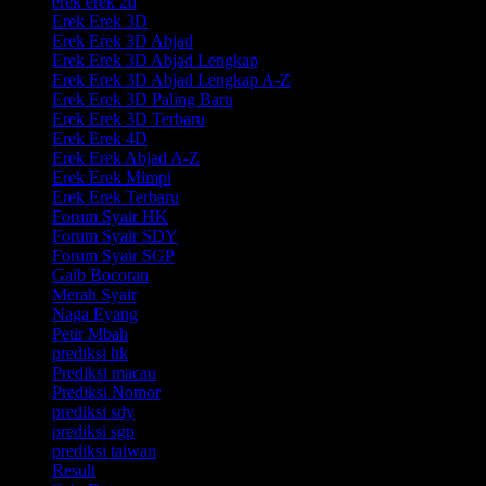
erek erek 2d
Erek Erek 3D
Erek Erek 3D Abjad
Erek Erek 3D Abjad Lengkap
Erek Erek 3D Abjad Lengkap A-Z
Erek Erek 3D Paling Baru
Erek Erek 3D Terbaru
Erek Erek 4D
Erek Erek Abjad A-Z
Erek Erek Mimpi
Erek Erek Terbaru
Forum Syair HK
Forum Syair SDY
Forum Syair SGP
Gaib Bocoran
Merah Syair
Naga Eyang
Petir Mbah
prediksi hk
Prediksi macau
Prediksi Nomor
prediksi sdy
prediksi sgp
prediksi taiwan
Result