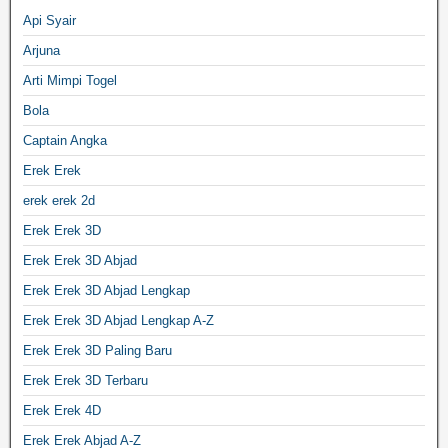
Api Syair
Arjuna
Arti Mimpi Togel
Bola
Captain Angka
Erek Erek
erek erek 2d
Erek Erek 3D
Erek Erek 3D Abjad
Erek Erek 3D Abjad Lengkap
Erek Erek 3D Abjad Lengkap A-Z
Erek Erek 3D Paling Baru
Erek Erek 3D Terbaru
Erek Erek 4D
Erek Erek Abjad A-Z