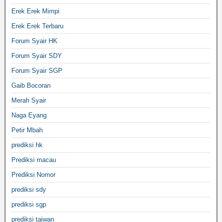
Erek Erek Mimpi
Erek Erek Terbaru
Forum Syair HK
Forum Syair SDY
Forum Syair SGP
Gaib Bocoran
Merah Syair
Naga Eyang
Petir Mbah
prediksi hk
Prediksi macau
Prediksi Nomor
prediksi sdy
prediksi sgp
prediksi taiwan