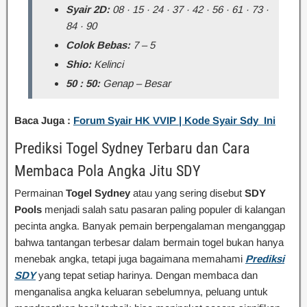
Syair 2D:
08 · 15 · 24 · 37 · 42 · 56 · 61 · 73 ·
84 · 90
Colok Bebas:
7 – 5
Shio:
Kelinci
50 : 50:
Genap – Besar
Baca Juga :
Forum Syair HK VVIP | Kode Syair Sdy Ini
Prediksi Togel Sydney Terbaru dan Cara
Membaca Pola Angka Jitu SDY
Permainan
Togel Sydney
atau yang sering disebut
SDY
Pools
menjadi salah satu pasaran paling populer di kalangan
pecinta angka. Banyak pemain berpengalaman menganggap
bahwa tantangan terbesar dalam bermain togel bukan hanya
menebak angka, tetapi juga bagaimana memahami
Prediksi
SDY
yang tepat setiap harinya. Dengan membaca dan
menganalisa angka keluaran sebelumnya, peluang untuk